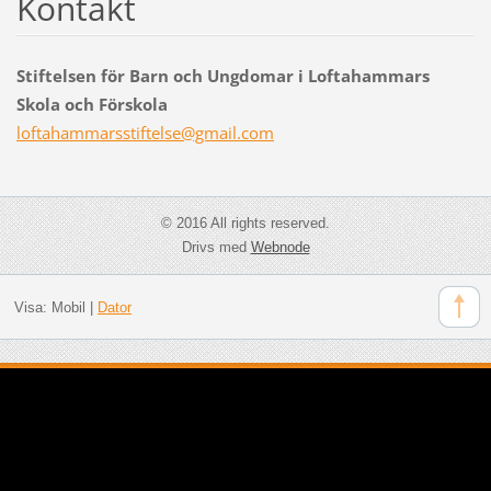
Kontakt
Stiftelsen för Barn och Ungdomar i Loftahammars
Skola och Förskola
loftaham
marsstif
telse@gm
ail.com
© 2016 All rights reserved.
Drivs med
Webnode
Visa:
Mobil
|
Dator