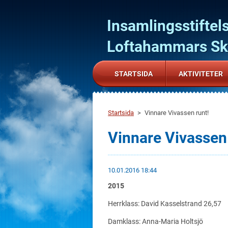
Insamlingsstiftel
Loftahammars Sko
För barn och ungdomar!
STARTSIDA
AKTIVITETER
Startsida
>
Vinnare Vivassen runt!
Vinnare Vivassen 
10.01.2016 18:44
2015
Herrklass: David Kasselstrand 26,57
Damklass: Anna-Maria Holtsjö