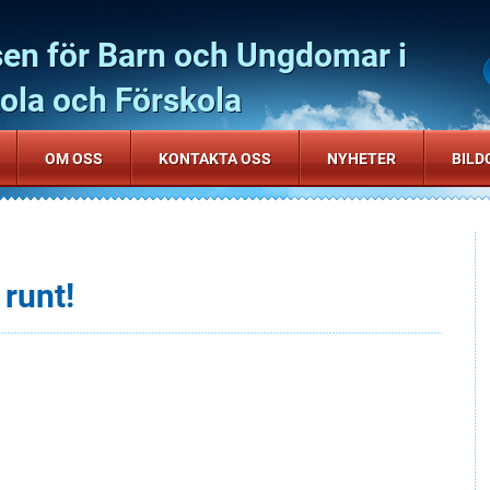
sen för Barn och Ungdomar i
la och Förskola
OM OSS
KONTAKTA OSS
NYHETER
BILD
runt!