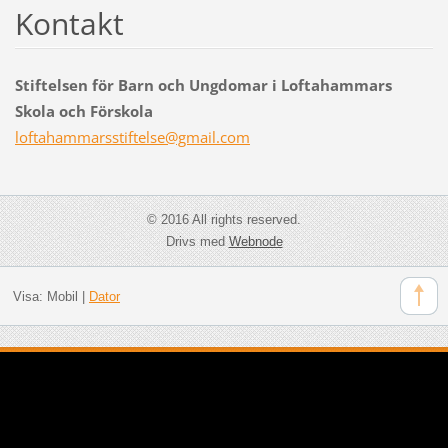
Kontakt
Stiftelsen för Barn och Ungdomar i Loftahammars
Skola och Förskola
loftaham
marsstif
telse@gm
ail.com
© 2016 All rights reserved.
Drivs med
Webnode
Visa:
Mobil
|
Dator