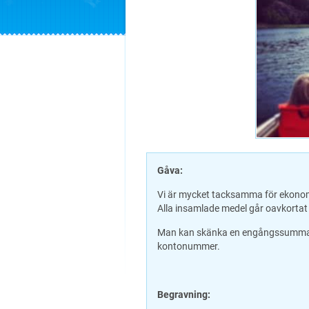
Gåva:
Vi är mycket tacksamma för ekonom
Alla insamlade medel går oavkortat t
Man kan skänka en engångssumma elle
kontonummer.
Begravning: