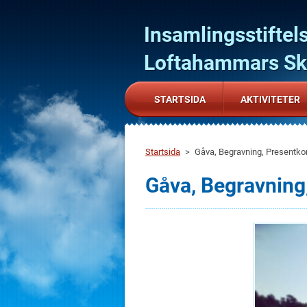
Insamlingsstiftel
Loftahammars Sko
För barn och ungdomar!
STARTSIDA
AKTIVITETER
Startsida
>
Gåva, Begravning, Presentko
Gåva, Begravning