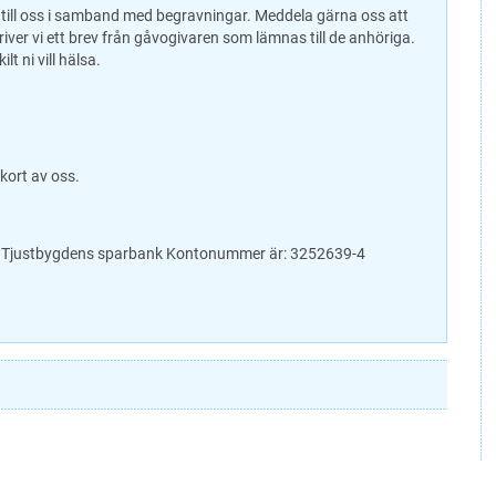
 till oss i samband med begravningar. Meddela gärna oss att
er vi ett brev från gåvogivaren som lämnas till de anhöriga.
t ni vill hälsa.
kort av oss.
i Tjustbygdens sparbank Kontonummer är: 3252639-4