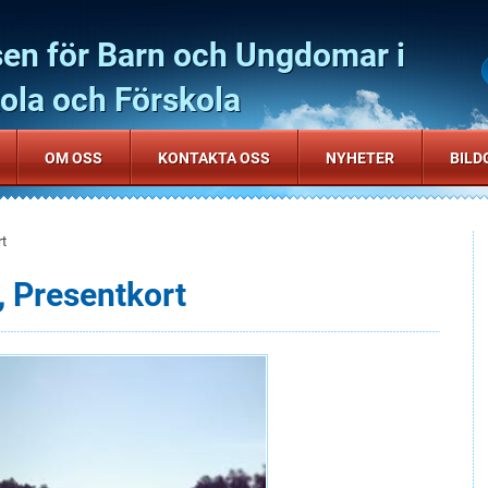
sen för Barn och Ungdomar i
la och Förskola
OM OSS
KONTAKTA OSS
NYHETER
BILD
rt
, Presentkort